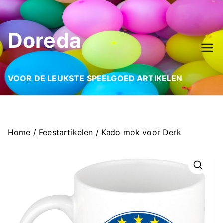
Ga
naar
Doreda
de
inhoud
VOOR DE LEUKSTE SPEELGOED ARTIKELEN
Home
/
Feestartikelen
/ Kado mok voor Derk
🔍