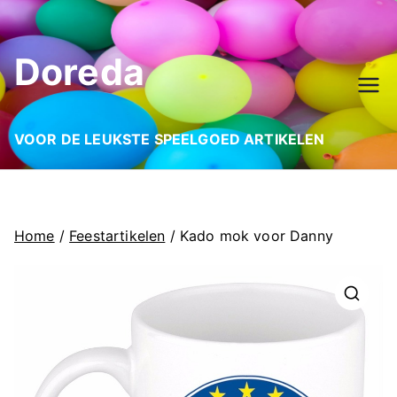
Ga
naar
Doreda
de
inhoud
VOOR DE LEUKSTE SPEELGOED ARTIKELEN
Home
/
Feestartikelen
/ Kado mok voor Danny
🔍