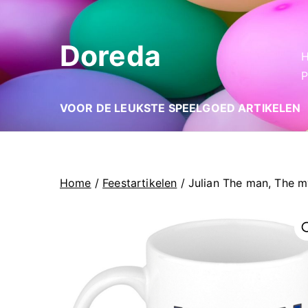
Ga
naar
Doreda
de
inhoud
P
VOOR DE LEUKSTE SPEELGOED ARTIKELEN
Home
/
Feestartikelen
/ Julian The man, The 
🔍