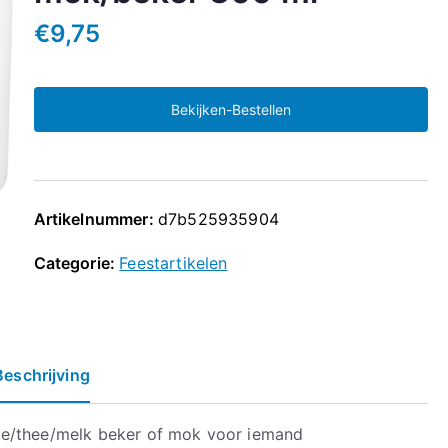
€
9,75
Bekijken-Bestellen
Artikelnummer:
d7b525935904
Categorie:
Feestartikelen
Beschrijving
ie/thee/melk beker of mok voor iemand