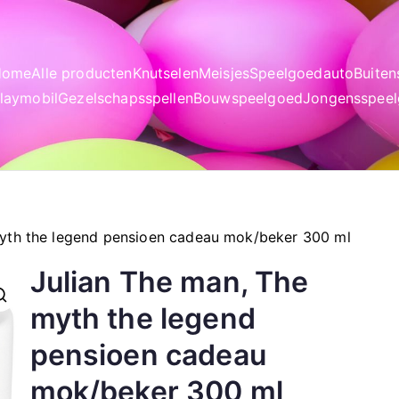
Home
Alle producten
Knutselen
Meisjes
Speelgoedauto
Buite
laymobil
Gezelschapsspellen
Bouwspeelgoed
Jongensspee
myth the legend pensioen cadeau mok/beker 300 ml
Julian The man, The
myth the legend
pensioen cadeau
mok/beker 300 ml