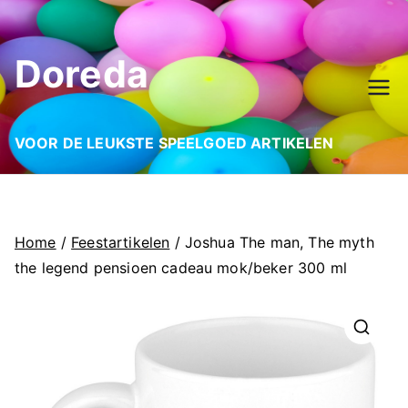
Ga
naar
Doreda
de
inhoud
VOOR DE LEUKSTE SPEELGOED ARTIKELEN
Home
/
Feestartikelen
/ Joshua The man, The myth
the legend pensioen cadeau mok/beker 300 ml
🔍