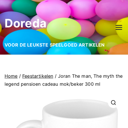
Ga
naar
Doreda
de
inhoud
VOOR DE LEUKSTE SPEELGOED ARTIKELEN
Home
/
Feestartikelen
/ Joran The man, The myth the
legend pensioen cadeau mok/beker 300 ml
🔍