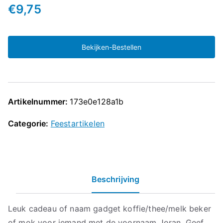
€
9,75
Bekijken-Bestellen
Artikelnummer:
173e0e128a1b
Categorie:
Feestartikelen
Beschrijving
Leuk cadeau of naam gadget koffie/thee/melk beker
of mok voor iemand met de voornaam Joran. Geef