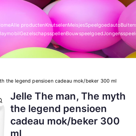
Home
Alle producten
Knutselen
Meisjes
Speelgoedauto
Buite
laymobil
Gezelschapsspellen
Bouwspeelgoed
Jongensspee
yth the legend pensioen cadeau mok/beker 300 ml
Jelle The man, The myth
the legend pensioen
cadeau mok/beker 300
ml