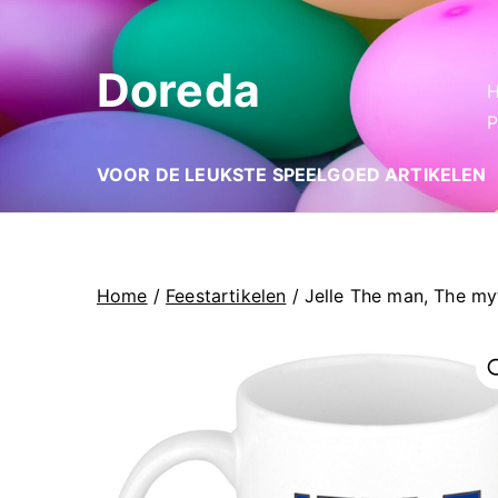
Ga
naar
Doreda
de
inhoud
P
VOOR DE LEUKSTE SPEELGOED ARTIKELEN
Home
/
Feestartikelen
/ Jelle The man, The m
🔍