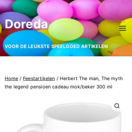
Ga
naar
Doreda
de
inhoud
VOOR DE LEUKSTE SPEELGOED ARTIKELEN
Home
/
Feestartikelen
/ Herbert The man, The myth
the legend pensioen cadeau mok/beker 300 ml
🔍