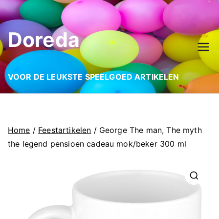
Ga
naar
Doreda
de
inhoud
VOOR DE LEUKSTE SPEELGOED ARTIKELEN
Home
/
Feestartikelen
/ George The man, The myth
the legend pensioen cadeau mok/beker 300 ml
🔍