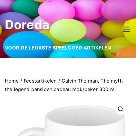
Ga
naar
Doreda
de
inhoud
VOOR DE LEUKSTE SPEELGOED ARTIKELEN
Home
/
Feestartikelen
/ Galvin The man, The myth
the legend pensioen cadeau mok/beker 300 ml
🔍