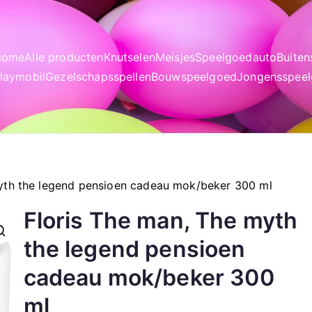
Home
Alle producten
Knutselen
Meisjes
Speelgoedauto
Buite
laymobil
Gezelschapsspellen
Bouwspeelgoed
Jongensspee
myth the legend pensioen cadeau mok/beker 300 ml
Floris The man, The myth
the legend pensioen
cadeau mok/beker 300
ml