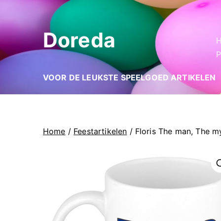
Ga
naar
Doreda
de
inhoud
P
VOOR DE LEUKSTE SPEELGOED ARTIKELEN
Home
/
Feestartikelen
/ Floris The man, The 
🔍