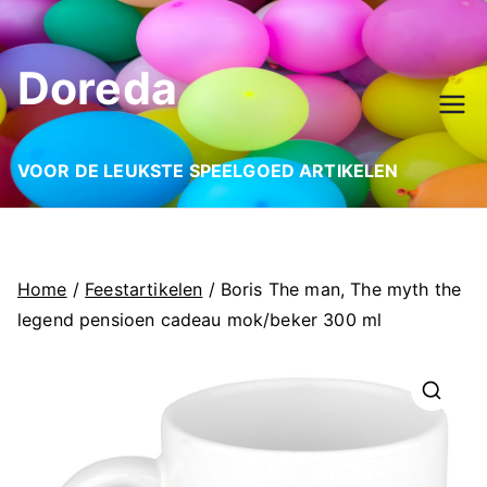
Ga
naar
Doreda
de
inhoud
VOOR DE LEUKSTE SPEELGOED ARTIKELEN
Home
/
Feestartikelen
/ Boris The man, The myth the
legend pensioen cadeau mok/beker 300 ml
🔍