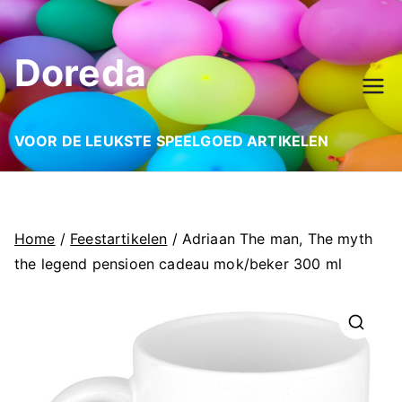
Ga
naar
Doreda
de
inhoud
VOOR DE LEUKSTE SPEELGOED ARTIKELEN
Home
/
Feestartikelen
/ Adriaan The man, The myth
the legend pensioen cadeau mok/beker 300 ml
🔍