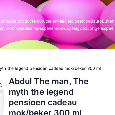
Home
Alle producten
Knutselen
Meisjes
Speelgoedauto
Buite
laymobil
Gezelschapsspellen
Bouwspeelgoed
Jongensspee
yth the legend pensioen cadeau mok/beker 300 ml
Abdul The man, The
myth the legend
pensioen cadeau
mok/beker 300 ml