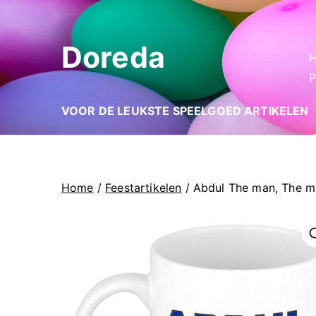
Ga
naar
Doreda
de
inhoud
P
VOOR DE LEUKSTE SPEELGOED ARTIKELEN
Home
/
Feestartikelen
/ Abdul The man, The m
🔍