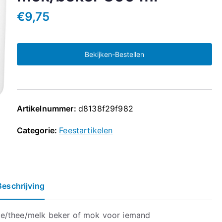
€
9,75
Bekijken-Bestellen
Artikelnummer:
d8138f29f982
Categorie:
Feestartikelen
Beschrijving
ie/thee/melk beker of mok voor iemand